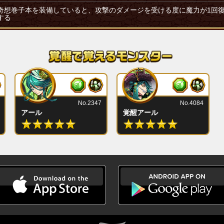
奇想巻子本を装備していると、攻撃のダメージを受ける度に魔力が1回
する
No.2347
No.4084
アール
覚醒アール