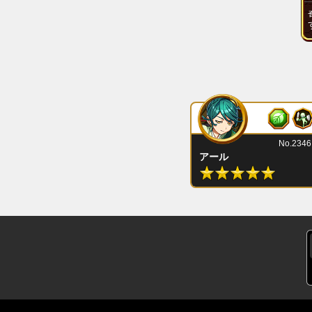
No.2346
アール