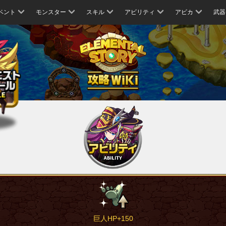
ベント
モンスター
スキル
アビリティ
アビカ
武器
巨人HP+150