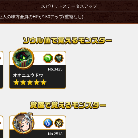
スピリットステータスアップ
巨人の味方全員のHPが150アップ(重複なし)
No.3425
オオニュウドウ
No.2518