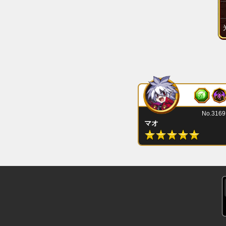
No.3169
マオ