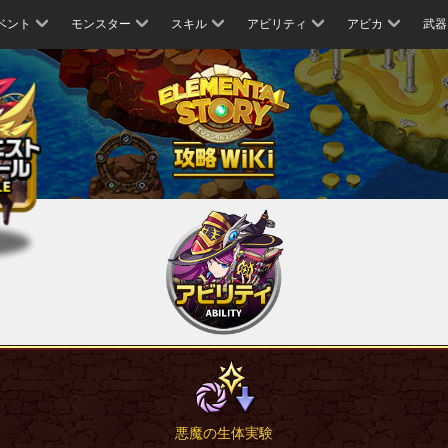
ベント
モンスター
スキル
アビリティ
アビカ
武器
悪魔の生体実験