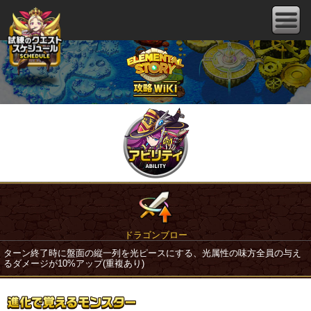
ドラゴンブロー
ターン終了時に盤面の縦一列を光ピースにする、光属性の味方全員の与え
るダメージが10%アップ(重複あり)