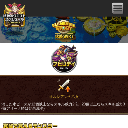
オルレアンの乙女
消した水ピースが12個以上ならスキル威力2倍、20個以上ならスキル威力3
倍(アリーナ時は効果減少)