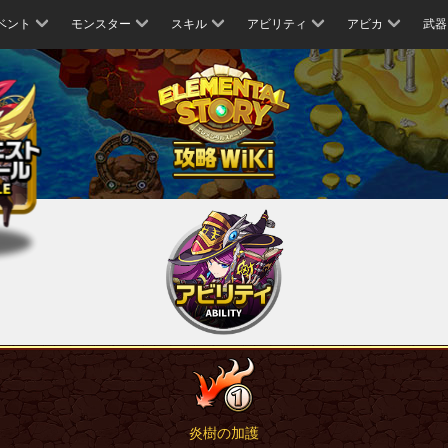
ベント
モンスター
スキル
アビリティ
アビカ
武器
炎樹の加護