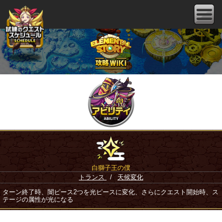
白獅子王の僕
トランス
/
天候変化
ターン終了時、闇ピース2つを光ピースに変化、さらにクエスト開始時、ス
テージの属性が光になる