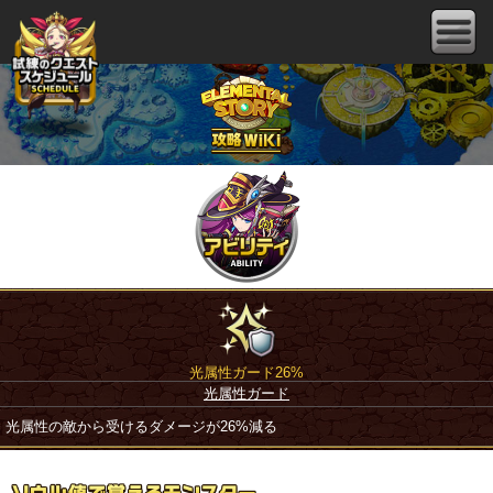
光属性ガード26%
光属性ガード
光属性の敵から受けるダメージが26%減る