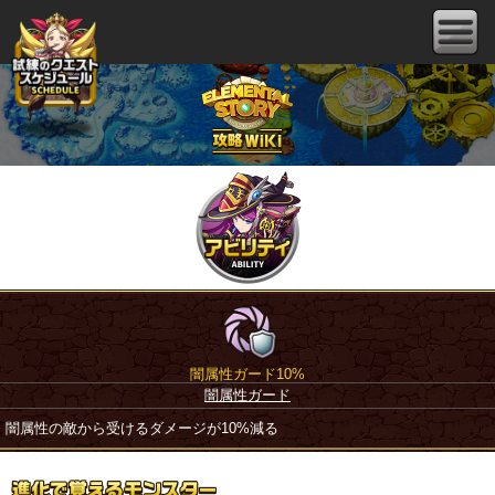
闇属性ガード10%
闇属性ガード
闇属性の敵から受けるダメージが10%減る