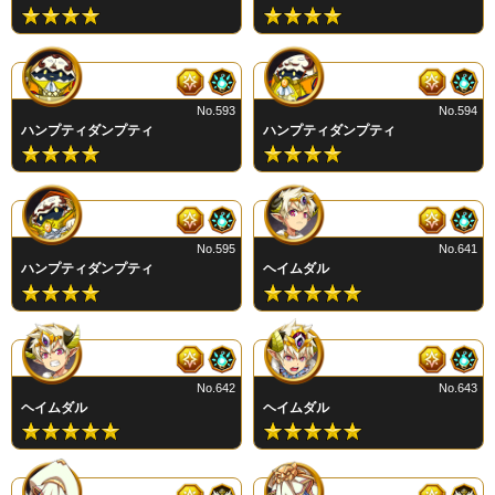
No.593
No.594
ハンプティダンプティ
ハンプティダンプティ
No.595
No.641
ハンプティダンプティ
ヘイムダル
No.642
No.643
ヘイムダル
ヘイムダル