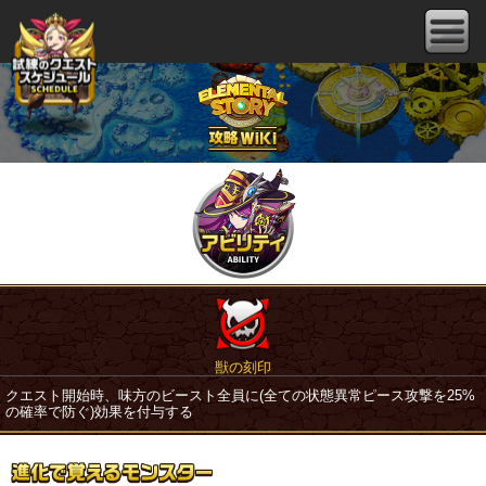
獣の刻印
クエスト開始時、味方のビースト全員に(全ての状態異常ピース攻撃を25%
の確率で防ぐ)効果を付与する