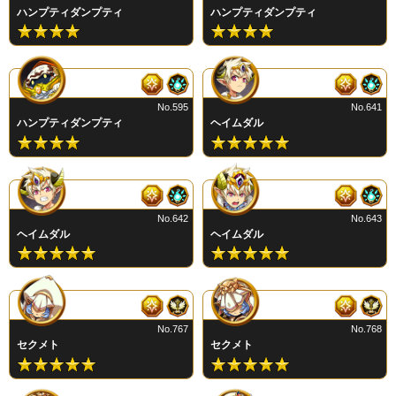
ハンプティダンプティ
ハンプティダンプティ
No.595
No.641
ハンプティダンプティ
ヘイムダル
No.642
No.643
ヘイムダル
ヘイムダル
No.767
No.768
セクメト
セクメト