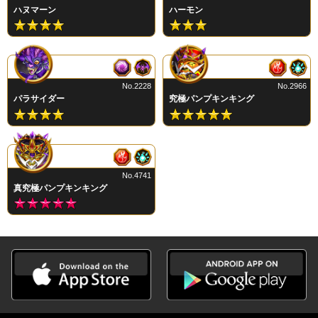
ハヌマーン
ハーモン
No.2228
No.2966
パラサイダー
究極パンプキンキング
No.4741
真究極パンプキンキング