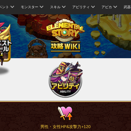
ベント
モンスター
スキル
アビリティ
アビカ
武器
男性・女性HP&攻撃力+120