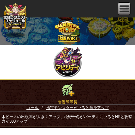
壱番隊隊長
コール
/
指定モンスターがいると自身アップ
木ピースの出現率が大きくアップ、松野千冬がパーティにいるとHPと攻撃
力が300アップ