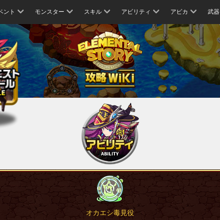
ベント
モンスター
スキル
アビリティ
アビカ
武器
オカエシ毒見役