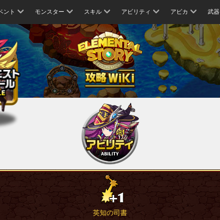
ベント
モンスター
スキル
アビリティ
アビカ
武器
英知の司書