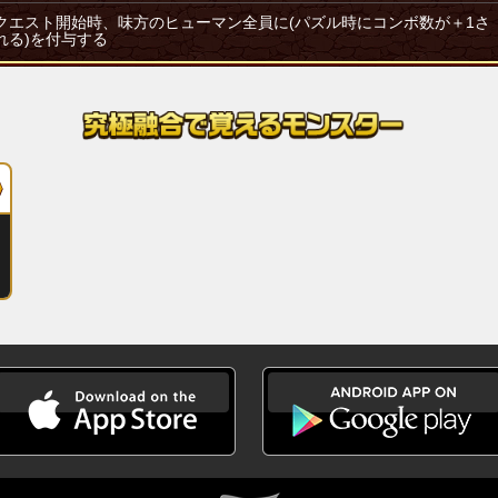
クエスト開始時、味方のヒューマン全員に(パズル時にコンボ数が＋1さ
れる)を付与する