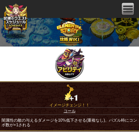
イメージチェンジ！！
コール
闇属性の敵の与えるダメージを10%低下させる(重複なし)、パズル時にコン
ボ数が+1される