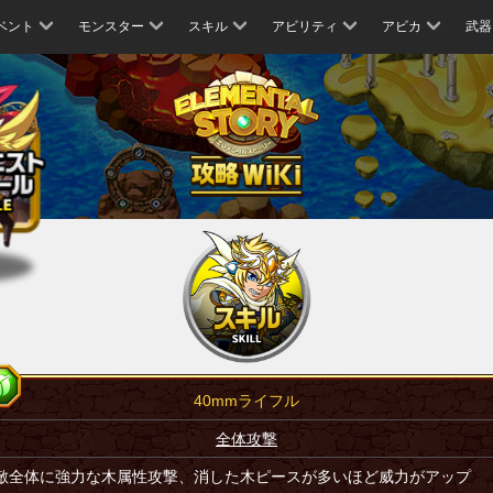
ベント
モンスター
スキル
アビリティ
アビカ
武器
40mmライフル
全体攻撃
敵全体に強力な木属性攻撃、消した木ピースが多いほど威力がアップ