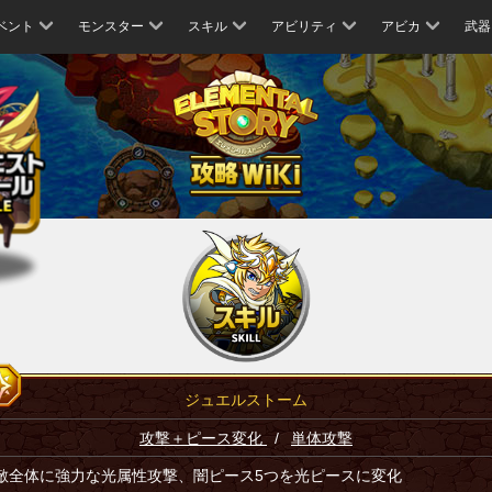
ベント
モンスター
スキル
アビリティ
アビカ
武器
ジュエルストーム
攻撃＋ピース変化
/
単体攻撃
敵全体に強力な光属性攻撃、闇ピース5つを光ピースに変化