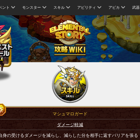
ベント
モンスター
スキル
アビリティ
アビカ
武器
マシュマロガード
ダメージ軽減
自身の受けるダメージを減らし、減らした分を相手に返すバリアを張る