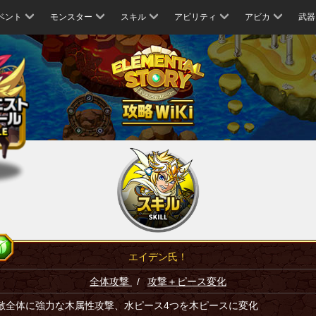
ベント
モンスター
スキル
アビリティ
アビカ
武器
エイデン氏！
全体攻撃
/
攻撃＋ピース変化
敵全体に強力な木属性攻撃、水ピース4つを木ピースに変化