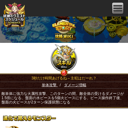
3秒だけ時間あげるね～主犯はだーれ？
単体攻撃
/
ダメージ増幅
敵単体に強力な火属性攻撃、このターンの間、敵全体の受けるダメージが
1.5倍になる、盤面の水ピースを5個火ピースにする、ピース操作終了後、
盤面の火ピースが2ターン保護状態になる