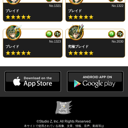
No.1321
No.1322
ブレイド
ブレイド
No.1323
No.2030
ブレイド
究極ブレイド
©Studio Z, Inc. All Rights Reserved.
本サイトで使用されている画像、文章、情報、音声、動画等は