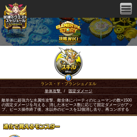
ランス・ド・ブランシュノエル
単体攻撃
/
固定ダメージ
敵単体に超強力な水属性攻撃、敵全体にパーティのヒューマンの数×1500
の固定ダメージを与える、消した水ピース数に応じて固定ダメージがアッ
プ、ピース操作終了後、水以外のピースを12個消し去り、再コンボする