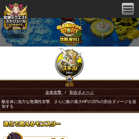
唯閃
全体攻撃
/
割合ダメージ
敵全体に強力な無属性攻撃、さらに敵の最大HPの15%の割合ダメージを追
加する