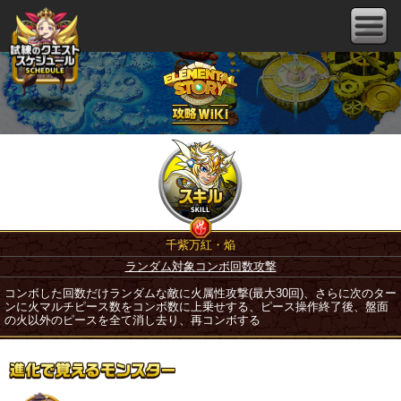
千紫万紅・焔
ランダム対象コンボ回数攻撃
コンボした回数だけランダムな敵に火属性攻撃(最大30回)、さらに次のター
ンに火マルチピース数をコンボ数に上乗せする、ピース操作終了後、盤面
の火以外のピースを全て消し去り、再コンボする