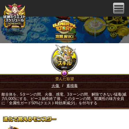
歪んだ欲望
火傷
/
蓄積毒
敵全体を、5ターンの間、火傷、感電、3ターンの間、解除できない猛毒(威
力5,000)にする、ピース操作終了後、このターンの間、闇属性の味方全員
に「全属性ガード50%(クエスト時効果減少)」を付与する