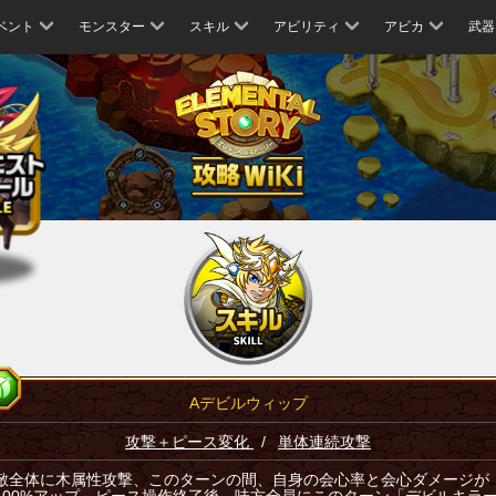
ベント
モンスター
スキル
アビリティ
アビカ
武器
Aデビルウィップ
攻撃＋ピース変化
/
単体連続攻撃
敵全体に木属性攻撃、このターンの間、自身の会心率と会心ダメージが