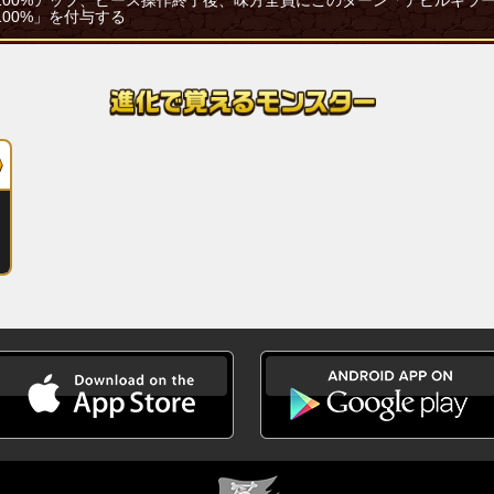
100%アップ、ピース操作終了後、味方全員にこのターン「デビルキラ
100%」を付与する