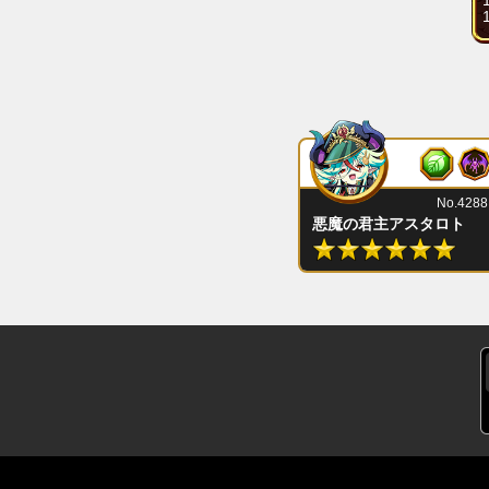
No.4288
悪魔の君主アスタロト