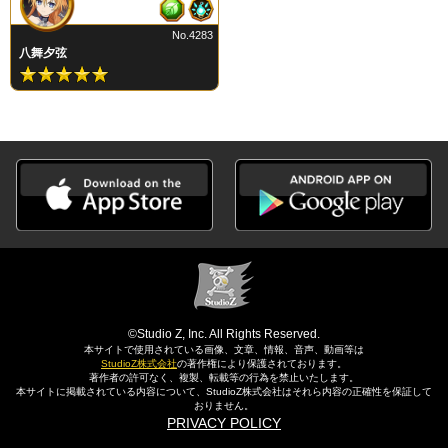
No.4283
八舞夕弦
©Studio Z, Inc. All Rights Reserved.
本サイトで使用されている画像、文章、情報、音声、動画等は
StudioZ株式会社
の著作権により保護されております。
著作者の許可なく、複製、転載等の行為を禁止いたします。
本サイトに掲載されている内容について、StudioZ株式会社はそれら内容の正確性を保証して
おりません。
PRIVACY POLICY