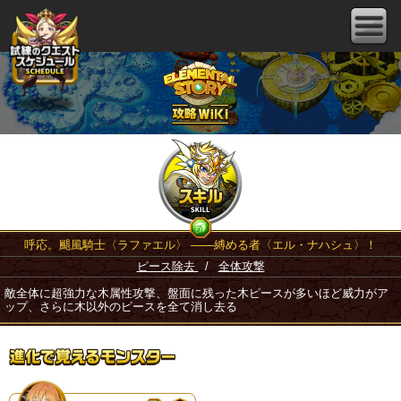
呼応。颶風騎士〈ラファエル〉 ――縛める者〈エル・ナハシュ〉！
ピース除去
/
全体攻撃
敵全体に超強力な木属性攻撃、盤面に残った木ピースが多いほど威力がア
ップ、さらに木以外のピースを全て消し去る