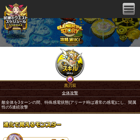
黒刃双
全体攻撃
敵全体を3ターンの間、特殊感電状態(アリーナ時は通常の感電)にし、闇属
性の5連続攻撃