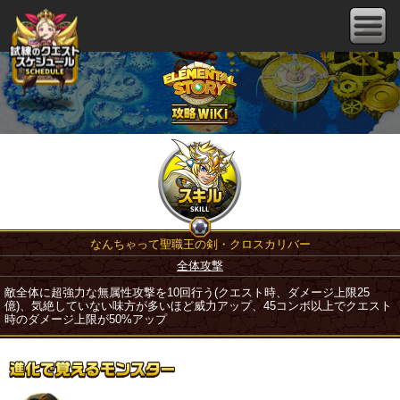
なんちゃって聖職王の剣・クロスカリバー
全体攻撃
敵全体に超強力な無属性攻撃を10回行う(クエスト時、ダメージ上限25
億)、気絶していない味方が多いほど威力アップ、45コンボ以上でクエスト
時のダメージ上限が50%アップ