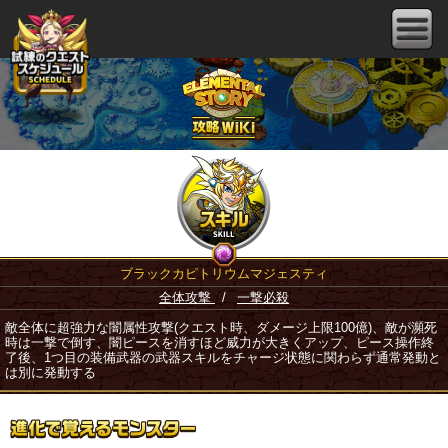
ブラックカピトリウムマジェスティ
全体攻撃
/
一撃必殺
敵全体に超強力な闇属性攻撃(クエスト時、ダメージ上限100億)、敵が瀕死
時は一撃で倒す、闇ピースを消すほど威力が大きくアップ、ピース操作終
了後、1つ目の装備武器の武器スキルをチャージ状態に関わらず通常発動と
は別に発動する