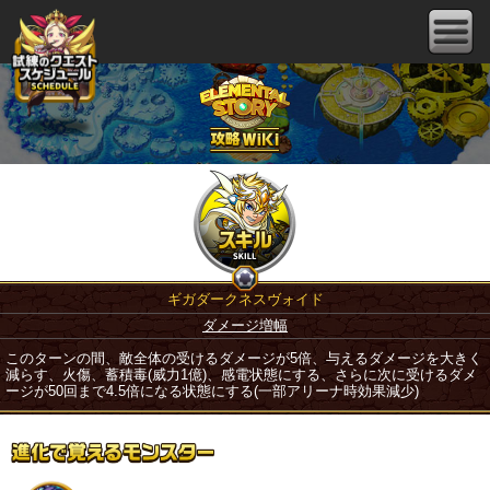
ギガダークネスヴォイド
ダメージ増幅
このターンの間、敵全体の受けるダメージが5倍、与えるダメージを大きく
減らす、火傷、蓄積毒(威力1億)、感電状態にする、さらに次に受けるダメ
ージが50回まで4.5倍になる状態にする(一部アリーナ時効果減少)