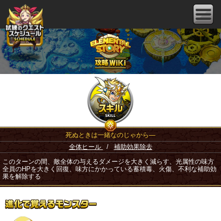
死ぬときは一緒なのじゃから―
全体ヒール
/
補助効果除去
このターンの間、敵全体の与えるダメージを大きく減らす、光属性の味方
全員のHPを大きく回復、味方にかかっている蓄積毒、火傷、不利な補助効
果を解除する