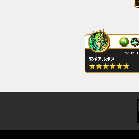
No.1611
究極アルボス