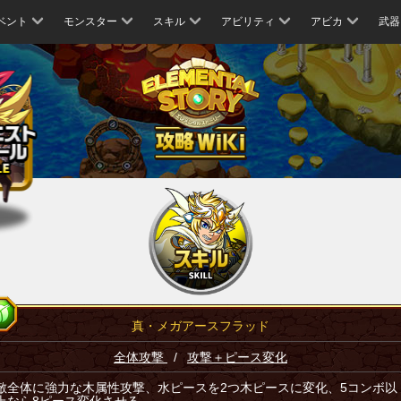
ベント
モンスター
スキル
アビリティ
アビカ
武器
真・メガアースフラッド
全体攻撃
/
攻撃＋ピース変化
敵全体に強力な木属性攻撃、水ピースを2つ木ピースに変化、5コンボ以