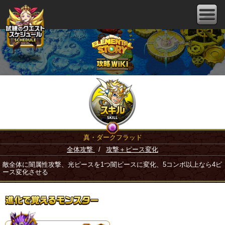
真・ダークフラッド
全体攻撃
/
攻撃＋ピース変化
敵全体に闇属性攻撃、光ピースを1つ闇ピースに変化、5コンボ以上なら4ピ
ース変化させる