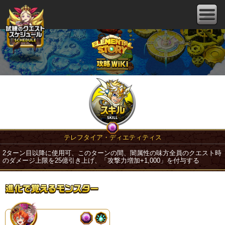
テレフタイア・ディエティティス
2ターン目以降に使用可、このターンの間、闇属性の味方全員のクエスト時
のダメージ上限を25億引き上げ、「攻撃力増加+1,000」を付与する