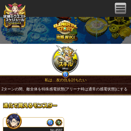
私は…友の仇を討ちたい
2ターンの間、敵全体を特殊感電状態(アリーナ時は通常の感電状態)にする
No.4597