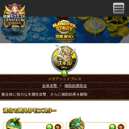
メガアシッドブレス
全体攻撃
/
補助効果除去
敵全体に強力な木属性攻撃、さらに補助効果を解除