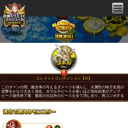
エレメントコンポジション【火】
このターンの間、敵全体の与えるダメージを減らし、火属性の味方全員の
攻撃をかなり大きく強化、火マルチピースが多いほど強化効果がアップ、
ピース操作終了後、盤面の火以外のピースを全て消し去り、再コンボする