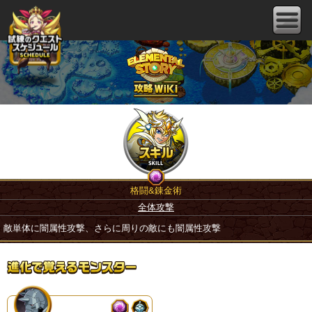
格闘&錬金術
全体攻撃
敵単体に闇属性攻撃、さらに周りの敵にも闇属性攻撃