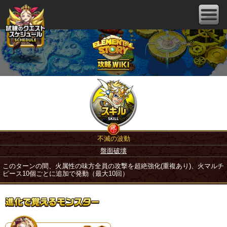
不滅の波動
盤面破壊
このターンの間、火属性の味方全員の攻撃を超絶強化(重複あり)、火マルチ
ピース10個ごとに追加で発動（最大10回）