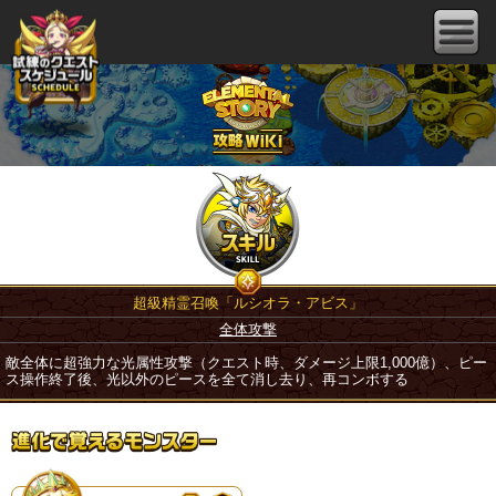
超級精霊召喚「ルシオラ・アビス」
全体攻撃
敵全体に超強力な光属性攻撃（クエスト時、ダメージ上限1,000億）、ピー
ス操作終了後、光以外のピースを全て消し去り、再コンボする