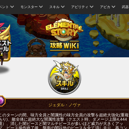
ベント
モンスター
スキル
アビリティ
アビカ
武器
ジェダル・ノヴァ
このターンの間、味方全員と闇属性の味方全員の攻撃を超絶大強化(重複
あり)、敵全体に超絶大な闇属性攻撃（クエスト時、ダメージ上限4,444
億）、消した闇ピースと闇マルチピースが多いほど威力が大きくアッ
プ、ピース操作終了後、盤面の闇以外のピースを全て消し去り、再コン