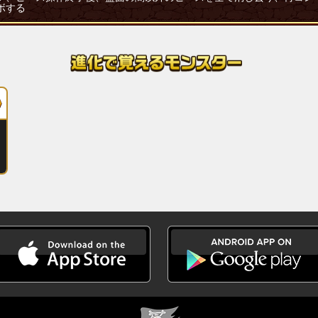
ボする
ジン