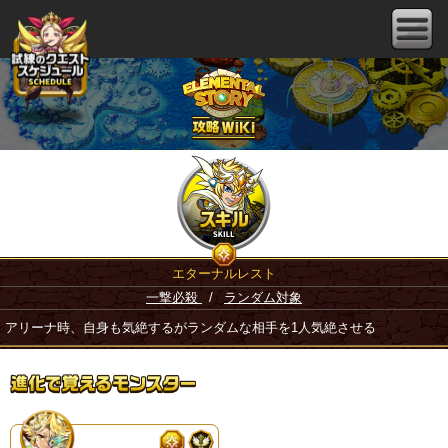
エターナルレスト
一撃必殺
/
ランダム対象
アリーナ時、自身も気絶するがランダムな相手を1人気絶させる