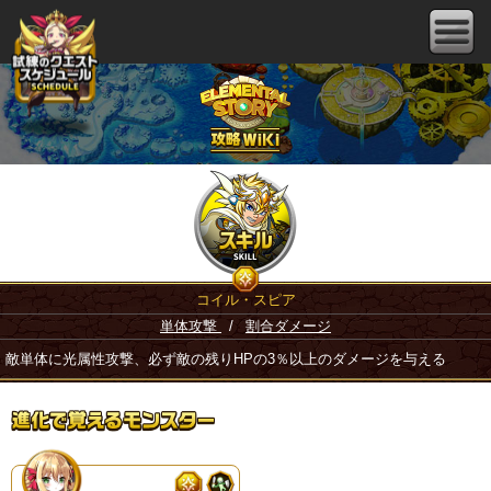
コイル・スピア
単体攻撃
/
割合ダメージ
敵単体に光属性攻撃、必ず敵の残りHPの3％以上のダメージを与える