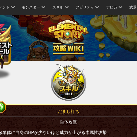
ベント
モンスター
スキル
アビリティ
アビカ
武器
だまし打ち
単体攻撃
敵単体に自身のHPが少ないほど威力が上がる木属性攻撃