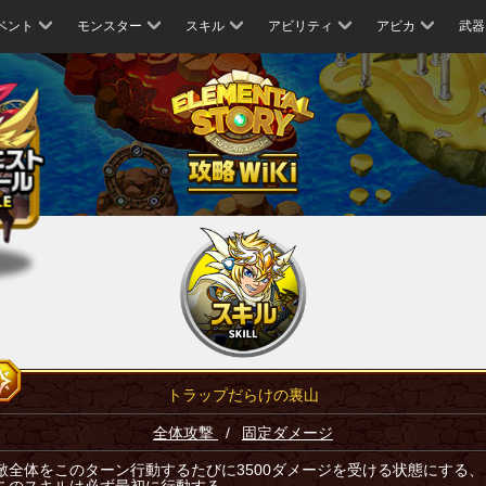
ベント
モンスター
スキル
アビリティ
アビカ
武器
トラップだらけの裏山
全体攻撃
/
固定ダメージ
敵全体をこのターン行動するたびに3500ダメージを受ける状態にする、