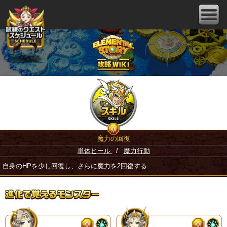
魔力の回復
単体ヒール
/
魔力行動
自身のHPを少し回復し、さらに魔力を2回復する