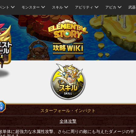
ベント
モンスター
スキル
アビリティ
アビカ
武器
スターフォール・インパクト
全体攻撃
敵単体に超強力な水属性攻撃、さらに周りの敵にも与えたダメージの半